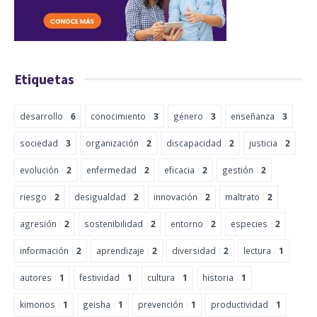
Etiquetas
desarrollo
6
conocimiento
3
género
3
enseñanza
3
sociedad
3
organización
2
discapacidad
2
justicia
2
evolución
2
enfermedad
2
eficacia
2
gestión
2
riesgo
2
desigualdad
2
innovación
2
maltrato
2
agresión
2
sostenibilidad
2
entorno
2
especies
2
información
2
aprendizaje
2
diversidad
2
lectura
1
autores
1
festividad
1
cultura
1
historia
1
kimonos
1
geisha
1
prevención
1
productividad
1