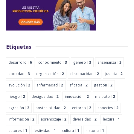
Etiquetas
desarrollo
6
conocimiento
3
género
3
enseñanza
3
sociedad
3
organización
2
discapacidad
2
justicia
2
evolución
2
enfermedad
2
eficacia
2
gestión
2
riesgo
2
desigualdad
2
innovación
2
maltrato
2
agresión
2
sostenibilidad
2
entorno
2
especies
2
información
2
aprendizaje
2
diversidad
2
lectura
1
autores
1
festividad
1
cultura
1
historia
1