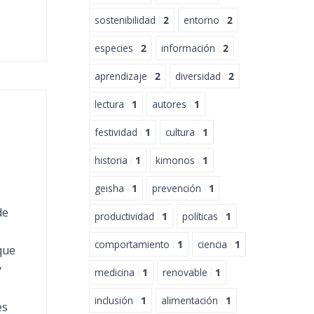
sostenibilidad
2
entorno
2
especies
2
información
2
aprendizaje
2
diversidad
2
lectura
1
autores
1
festividad
1
cultura
1
historia
1
kimonos
1
geisha
1
prevención
1
de
productividad
1
políticas
1
comportamiento
1
ciencia
1
que
y
medicina
1
renovable
1
inclusión
1
alimentación
1
es