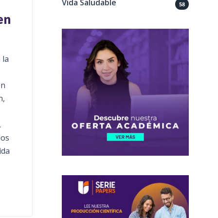
Vida Saludable
58
en
 la
en
n,
.
los
ida