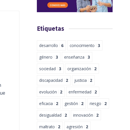
Etiquetas
desarrollo
6
conocimiento
3
género
3
enseñanza
3
sociedad
3
organización
2
discapacidad
2
justicia
2
n
evolución
2
enfermedad
2
que
eficacia
2
gestión
2
riesgo
2
desigualdad
2
innovación
2
maltrato
2
agresión
2