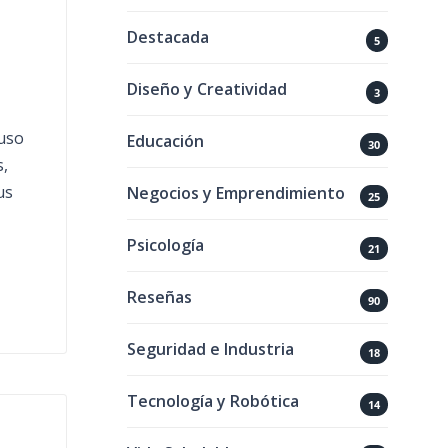
Destacada
5
Diseño y Creatividad
3
uso
Educación
30
,
us
Negocios y Emprendimiento
25
Psicología
21
Reseñas
90
Seguridad e Industria
18
Tecnología y Robótica
14