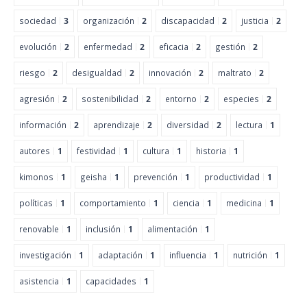
sociedad
3
organización
2
discapacidad
2
justicia
2
evolución
2
enfermedad
2
eficacia
2
gestión
2
riesgo
2
desigualdad
2
innovación
2
maltrato
2
agresión
2
sostenibilidad
2
entorno
2
especies
2
información
2
aprendizaje
2
diversidad
2
lectura
1
autores
1
festividad
1
cultura
1
historia
1
kimonos
1
geisha
1
prevención
1
productividad
1
políticas
1
comportamiento
1
ciencia
1
medicina
1
renovable
1
inclusión
1
alimentación
1
investigación
1
adaptación
1
influencia
1
nutrición
1
asistencia
1
capacidades
1