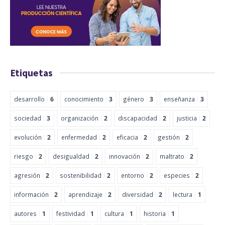
Etiquetas
desarrollo
6
conocimiento
3
género
3
enseñanza
3
sociedad
3
organización
2
discapacidad
2
justicia
2
evolución
2
enfermedad
2
eficacia
2
gestión
2
riesgo
2
desigualdad
2
innovación
2
maltrato
2
agresión
2
sostenibilidad
2
entorno
2
especies
2
información
2
aprendizaje
2
diversidad
2
lectura
1
autores
1
festividad
1
cultura
1
historia
1