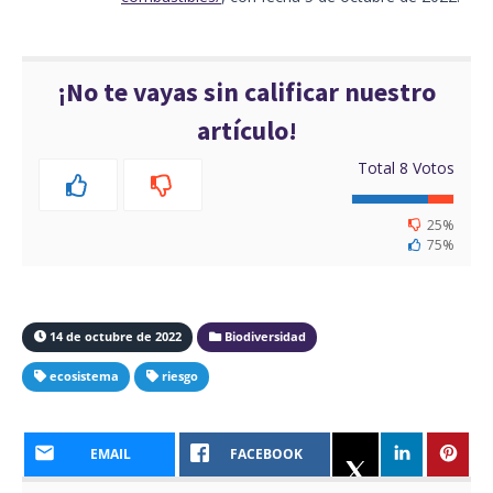
¡No te vayas sin calificar nuestro
artículo!
Total
8
Votos
25%
75%
14 de octubre de 2022
Biodiversidad
ecosistema
riesgo
EMAIL
FACEBOOK