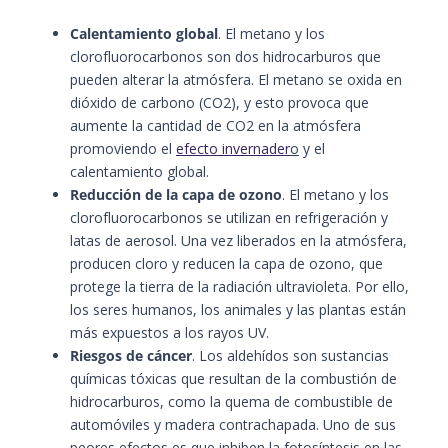
Calentamiento global
. El metano y los
clorofluorocarbonos son dos hidrocarburos que
pueden alterar la atmósfera. El metano se oxida en
dióxido de carbono (CO2), y esto provoca que
aumente la cantidad de CO2 en la atmósfera
promoviendo el
efecto invernader
o
y el
calentamiento global.
Reducción de la capa de ozono
. El metano y los
clorofluorocarbonos se utilizan en refrigeración y
latas de aerosol. Una vez liberados en la atmósfera,
producen cloro y reducen la capa de ozono, que
protege la tierra de la radiación ultravioleta. Por ello,
los seres humanos, los animales y las plantas están
más expuestos a los rayos UV.
Riesgos de cáncer
. Los aldehídos son sustancias
químicas tóxicas que resultan de la combustión de
hidrocarburos, como la quema de combustible de
automóviles y madera contrachapada. Uno de sus
peores efectos es que inhiben la fotosíntesis en las