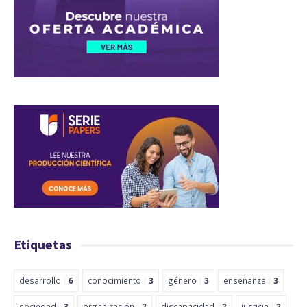
Etiquetas
desarrollo
6
conocimiento
3
género
3
enseñanza
3
sociedad
3
organización
2
discapacidad
2
justicia
2