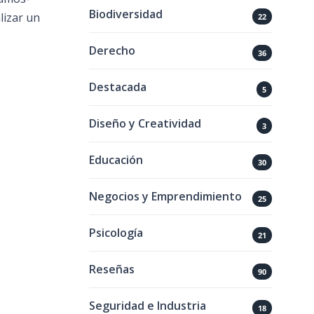
Biodiversidad
alizar un
22
Derecho
36
Destacada
5
Diseño y Creatividad
3
Educación
30
Negocios y Emprendimiento
25
Psicología
21
Reseñas
90
Seguridad e Industria
18