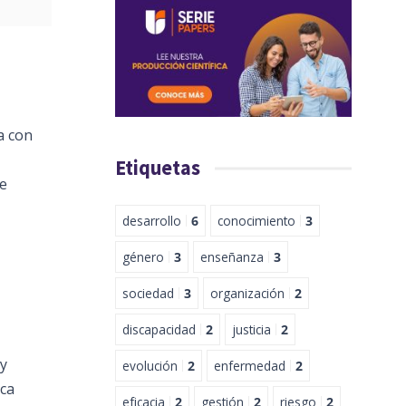
a con
Etiquetas
de
desarrollo
6
conocimiento
3
género
3
enseñanza
3
sociedad
3
organización
2
discapacidad
2
justicia
2
 y
evolución
2
enfermedad
2
ica
eficacia
2
gestión
2
riesgo
2