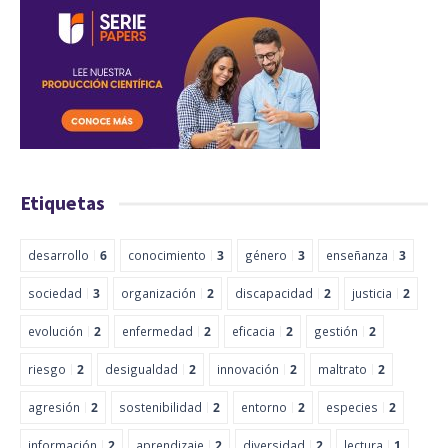
Etiquetas
desarrollo
6
conocimiento
3
género
3
enseñanza
3
sociedad
3
organización
2
discapacidad
2
justicia
2
evolución
2
enfermedad
2
eficacia
2
gestión
2
riesgo
2
desigualdad
2
innovación
2
maltrato
2
agresión
2
sostenibilidad
2
entorno
2
especies
2
información
2
aprendizaje
2
diversidad
2
lectura
1