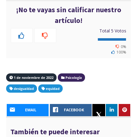
¡No te vayas sin calificar nuestro
artículo!
Total
5
Votos
0%
100%
1 de noviembre de 2022
Psicología
desigualdad
equidad
EMAIL
FACEBOOK
También te puede interesar