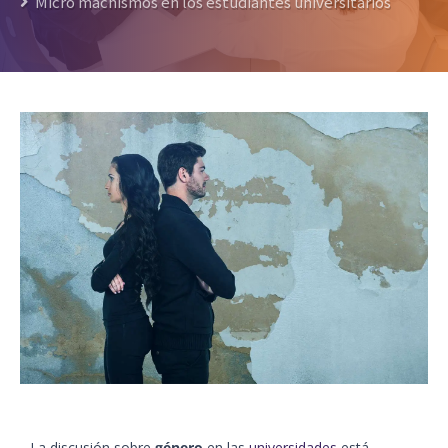
Micro machismos en los estudiantes universitarios
La discusión sobre
género
en las
universidades
está