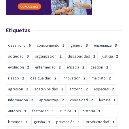
Etiquetas
desarrollo
6
conocimiento
3
género
3
enseñanza
3
sociedad
3
organización
2
discapacidad
2
justicia
2
evolución
2
enfermedad
2
eficacia
2
gestión
2
riesgo
2
desigualdad
2
innovación
2
maltrato
2
agresión
2
sostenibilidad
2
entorno
2
especies
2
información
2
aprendizaje
2
diversidad
2
lectura
1
autores
1
festividad
1
cultura
1
historia
1
kimonos
1
geisha
1
prevención
1
productividad
1