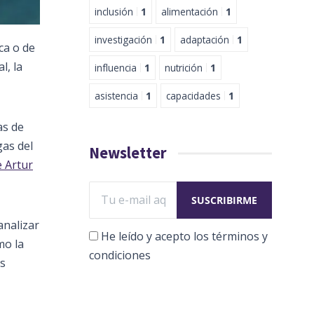
inclusión
1
alimentación
1
investigación
1
adaptación
1
ca o de
l, la
influencia
1
nutrición
1
asistencia
1
capacidades
1
as de
gas del
Newsletter
e Artur
analizar
He leído y acepto los términos y
mo la
condiciones
s