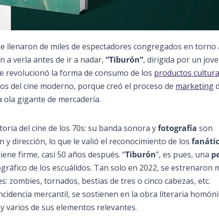
e llenaron de miles de espectadores congregados en torno 
n a verla antes de ir a nadar,
“Tiburón”
, dirigida por un jov
ue revolucionó la forma de consumo de los
productos cultura
ntos del cine moderno, porque creó el proceso de
marketing
d
a ola gigante de mercadería.
storia del cine de los 70s: su banda sonora y
fotografía
son
 y dirección, lo que le valió el reconocimiento de los
fanáti
tiene firme, casi 50 años después. “
Tiburón
”, es pues, una
pe
gráfico de los escuálidos. Tan solo en 2022, se estrenaron 
s: zombies, tornados, bestias de tres o cinco cabezas, etc.
 incidencia mercantil, se sostienen en la obra literaria homó
y varios de sus elementos relevantes.