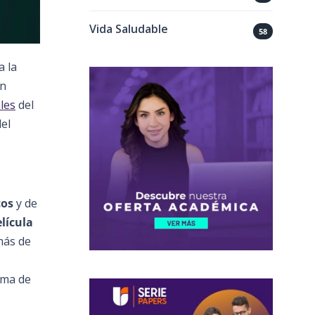
Vida Saludable
58
a la
en
les
del
el
cos
y de
lícula
más de
nima de