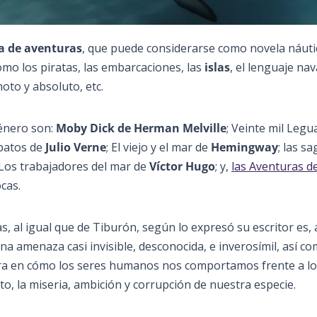
a de aventuras
, que puede considerarse como novela náuti
mo los piratas, las embarcaciones, las
islas
, el lenguaje nava
gnoto y absoluto, etc.
énero son:
Moby Dick de Herman Melville
; Veinte mil Legu
rpatos de
Julio Verne
; El viejo y el mar de
Hemingway
; las sa
 Los trabajadores del mar de
Víctor Hugo
; y,
las Aventuras d
ocas.
s, al igual que de Tiburón, según lo expresó su escritor es, 
 amenaza casi invisible, desconocida, e inverosímil, así co
ra en cómo los seres humanos nos comportamos frente a lo
to, la miseria, ambición y corrupción de nuestra especie.