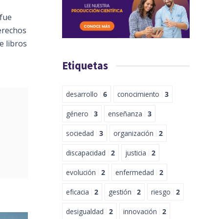
 fue
erechos
e libros
Etiquetas
desarrollo
6
conocimiento
3
género
3
enseñanza
3
sociedad
3
organización
2
discapacidad
2
justicia
2
evolución
2
enfermedad
2
eficacia
2
gestión
2
riesgo
2
desigualdad
2
innovación
2