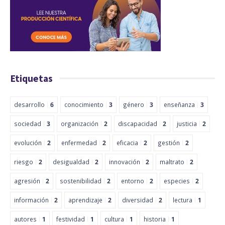
Etiquetas
desarrollo
6
conocimiento
3
género
3
enseñanza
3
sociedad
3
organización
2
discapacidad
2
justicia
2
evolución
2
enfermedad
2
eficacia
2
gestión
2
riesgo
2
desigualdad
2
innovación
2
maltrato
2
agresión
2
sostenibilidad
2
entorno
2
especies
2
información
2
aprendizaje
2
diversidad
2
lectura
1
autores
1
festividad
1
cultura
1
historia
1