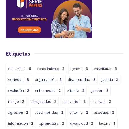
Etiquetas
desarrollo
6
conocimiento
3
género
3
enseñanza
3
sociedad
3
organización
2
discapacidad
2
justicia
2
evolución
2
enfermedad
2
eficacia
2
gestión
2
riesgo
2
desigualdad
2
innovación
2
maltrato
2
agresión
2
sostenibilidad
2
entorno
2
especies
2
información
2
aprendizaje
2
diversidad
2
lectura
1