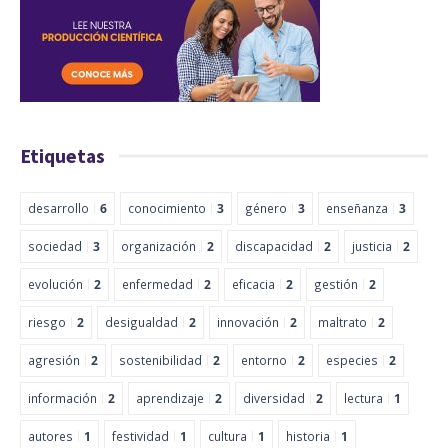
Etiquetas
desarrollo
6
conocimiento
3
género
3
enseñanza
3
sociedad
3
organización
2
discapacidad
2
justicia
2
evolución
2
enfermedad
2
eficacia
2
gestión
2
riesgo
2
desigualdad
2
innovación
2
maltrato
2
agresión
2
sostenibilidad
2
entorno
2
especies
2
información
2
aprendizaje
2
diversidad
2
lectura
1
autores
1
festividad
1
cultura
1
historia
1