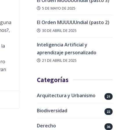
El Orden MUUUUUndial (pasto 3)
5 DE MAYO DE 2025
El Orden MUUUUUndial (pasto 2)
lguna
mos?,
30 DE ABRIL DE 2025
Inteligencia Artificial y
 la
aprendizaje personalizado
21 DE ABRIL DE 2025
ero
van
Categorías
Arquitectura y Urbanismo
21
Biodiversidad
22
Derecho
36