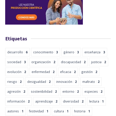
Etiquetas
desarrollo
6
conocimiento
3
género
3
enseñanza
3
sociedad
3
organización
2
discapacidad
2
justicia
2
evolución
2
enfermedad
2
eficacia
2
gestión
2
riesgo
2
desigualdad
2
innovación
2
maltrato
2
agresión
2
sostenibilidad
2
entorno
2
especies
2
información
2
aprendizaje
2
diversidad
2
lectura
1
autores
1
festividad
1
cultura
1
historia
1