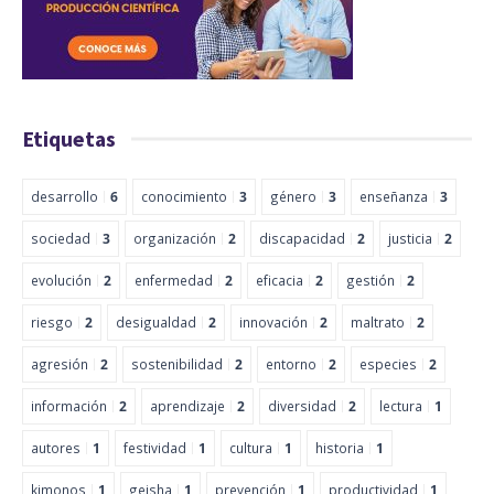
Etiquetas
desarrollo
6
conocimiento
3
género
3
enseñanza
3
sociedad
3
organización
2
discapacidad
2
justicia
2
evolución
2
enfermedad
2
eficacia
2
gestión
2
riesgo
2
desigualdad
2
innovación
2
maltrato
2
agresión
2
sostenibilidad
2
entorno
2
especies
2
información
2
aprendizaje
2
diversidad
2
lectura
1
autores
1
festividad
1
cultura
1
historia
1
kimonos
1
geisha
1
prevención
1
productividad
1