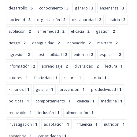
desarrollo
6
conocimiento
3
género
3
enseñanza
3
sociedad
3
organización
2
discapacidad
2
justicia
2
evolución
2
enfermedad
2
eficacia
2
gestión
2
riesgo
2
desigualdad
2
innovación
2
maltrato
2
agresión
2
sostenibilidad
2
entorno
2
especies
2
información
2
aprendizaje
2
diversidad
2
lectura
1
autores
1
festividad
1
cultura
1
historia
1
kimonos
1
geisha
1
prevención
1
productividad
1
políticas
1
comportamiento
1
ciencia
1
medicina
1
renovable
1
inclusión
1
alimentación
1
investigación
1
adaptación
1
influencia
1
nutrición
1
asistencia
1
capacidades
1