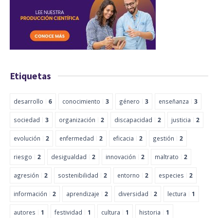
Etiquetas
desarrollo
6
conocimiento
3
género
3
enseñanza
3
sociedad
3
organización
2
discapacidad
2
justicia
2
evolución
2
enfermedad
2
eficacia
2
gestión
2
riesgo
2
desigualdad
2
innovación
2
maltrato
2
agresión
2
sostenibilidad
2
entorno
2
especies
2
información
2
aprendizaje
2
diversidad
2
lectura
1
autores
1
festividad
1
cultura
1
historia
1