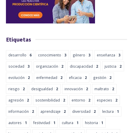
Etiquetas
desarrollo
6
conocimiento
3
género
3
enseñanza
3
sociedad
3
organización
2
discapacidad
2
justicia
2
evolución
2
enfermedad
2
eficacia
2
gestión
2
riesgo
2
desigualdad
2
innovación
2
maltrato
2
agresión
2
sostenibilidad
2
entorno
2
especies
2
información
2
aprendizaje
2
diversidad
2
lectura
1
autores
1
festividad
1
cultura
1
historia
1