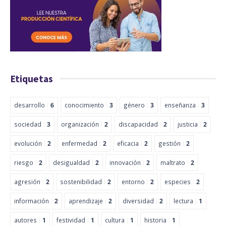
Etiquetas
desarrollo
6
conocimiento
3
género
3
enseñanza
3
sociedad
3
organización
2
discapacidad
2
justicia
2
evolución
2
enfermedad
2
eficacia
2
gestión
2
riesgo
2
desigualdad
2
innovación
2
maltrato
2
agresión
2
sostenibilidad
2
entorno
2
especies
2
información
2
aprendizaje
2
diversidad
2
lectura
1
autores
1
festividad
1
cultura
1
historia
1