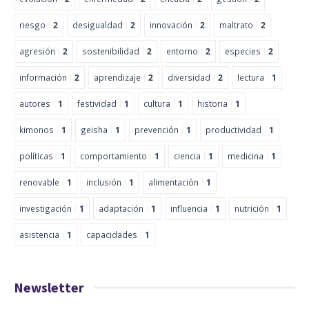
riesgo
2
desigualdad
2
innovación
2
maltrato
2
agresión
2
sostenibilidad
2
entorno
2
especies
2
información
2
aprendizaje
2
diversidad
2
lectura
1
autores
1
festividad
1
cultura
1
historia
1
kimonos
1
geisha
1
prevención
1
productividad
1
políticas
1
comportamiento
1
ciencia
1
medicina
1
renovable
1
inclusión
1
alimentación
1
investigación
1
adaptación
1
influencia
1
nutrición
1
asistencia
1
capacidades
1
Newsletter