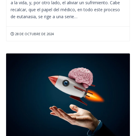
a la vida, y, por otro lado, el aliviar un sufrimiento. Cabe
recalcar, que el papel del médico, en todo este proceso
de eutanasia, se rige a una serie…
28 DE OCTUBRE DE 2024