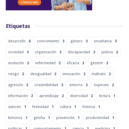
Etiquetas
desarrollo
6
conocimiento
3
género
3
enseñanza
3
sociedad
3
organización
2
discapacidad
2
justicia
2
evolución
2
enfermedad
2
eficacia
2
gestión
2
riesgo
2
desigualdad
2
innovación
2
maltrato
2
agresión
2
sostenibilidad
2
entorno
2
especies
2
información
2
aprendizaje
2
diversidad
2
lectura
1
autores
1
festividad
1
cultura
1
historia
1
kimonos
1
geisha
1
prevención
1
productividad
1
políticas
1
comportamiento
1
ciencia
1
medicina
1