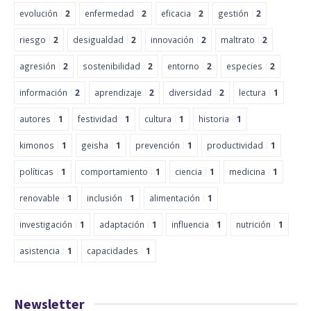
evolución
2
enfermedad
2
eficacia
2
gestión
2
riesgo
2
desigualdad
2
innovación
2
maltrato
2
agresión
2
sostenibilidad
2
entorno
2
especies
2
información
2
aprendizaje
2
diversidad
2
lectura
1
autores
1
festividad
1
cultura
1
historia
1
kimonos
1
geisha
1
prevención
1
productividad
1
políticas
1
comportamiento
1
ciencia
1
medicina
1
renovable
1
inclusión
1
alimentación
1
investigación
1
adaptación
1
influencia
1
nutrición
1
asistencia
1
capacidades
1
Newsletter