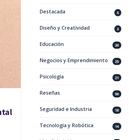
Destacada
5
Diseño y Creatividad
3
Educación
30
Negocios y Emprendimiento
25
Psicología
21
Reseñas
90
Seguridad e Industria
ntal
18
Tecnología y Robótica
14