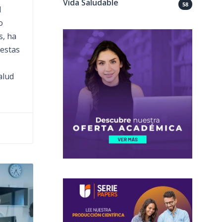
Vida Saludable
58
l
o
s, ha
 estas
alud