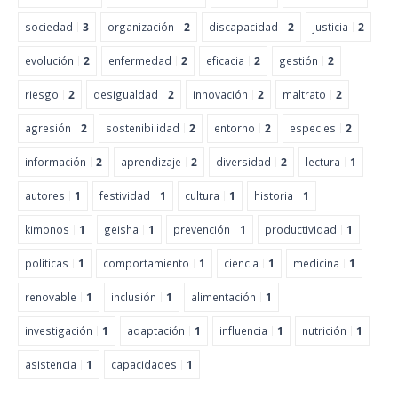
sociedad
3
organización
2
discapacidad
2
justicia
2
evolución
2
enfermedad
2
eficacia
2
gestión
2
riesgo
2
desigualdad
2
innovación
2
maltrato
2
agresión
2
sostenibilidad
2
entorno
2
especies
2
información
2
aprendizaje
2
diversidad
2
lectura
1
autores
1
festividad
1
cultura
1
historia
1
kimonos
1
geisha
1
prevención
1
productividad
1
políticas
1
comportamiento
1
ciencia
1
medicina
1
renovable
1
inclusión
1
alimentación
1
investigación
1
adaptación
1
influencia
1
nutrición
1
asistencia
1
capacidades
1