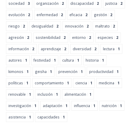
sociedad
3
organización
2
discapacidad
2
justicia
2
evolución
2
enfermedad
2
eficacia
2
gestión
2
riesgo
2
desigualdad
2
innovación
2
maltrato
2
agresión
2
sostenibilidad
2
entorno
2
especies
2
información
2
aprendizaje
2
diversidad
2
lectura
1
autores
1
festividad
1
cultura
1
historia
1
kimonos
1
geisha
1
prevención
1
productividad
1
políticas
1
comportamiento
1
ciencia
1
medicina
1
renovable
1
inclusión
1
alimentación
1
investigación
1
adaptación
1
influencia
1
nutrición
1
asistencia
1
capacidades
1