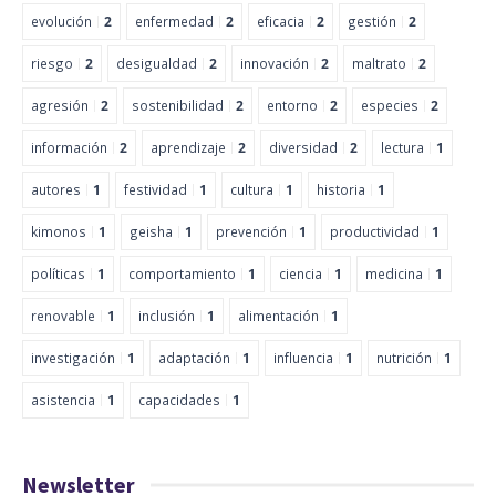
evolución
2
enfermedad
2
eficacia
2
gestión
2
riesgo
2
desigualdad
2
innovación
2
maltrato
2
agresión
2
sostenibilidad
2
entorno
2
especies
2
información
2
aprendizaje
2
diversidad
2
lectura
1
autores
1
festividad
1
cultura
1
historia
1
kimonos
1
geisha
1
prevención
1
productividad
1
políticas
1
comportamiento
1
ciencia
1
medicina
1
renovable
1
inclusión
1
alimentación
1
investigación
1
adaptación
1
influencia
1
nutrición
1
asistencia
1
capacidades
1
Newsletter