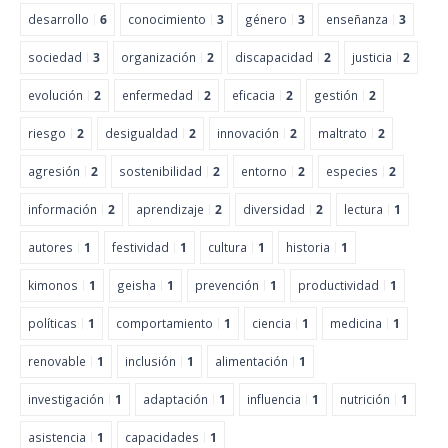
desarrollo
6
conocimiento
3
género
3
enseñanza
3
sociedad
3
organización
2
discapacidad
2
justicia
2
evolución
2
enfermedad
2
eficacia
2
gestión
2
riesgo
2
desigualdad
2
innovación
2
maltrato
2
agresión
2
sostenibilidad
2
entorno
2
especies
2
información
2
aprendizaje
2
diversidad
2
lectura
1
autores
1
festividad
1
cultura
1
historia
1
kimonos
1
geisha
1
prevención
1
productividad
1
políticas
1
comportamiento
1
ciencia
1
medicina
1
renovable
1
inclusión
1
alimentación
1
investigación
1
adaptación
1
influencia
1
nutrición
1
asistencia
1
capacidades
1