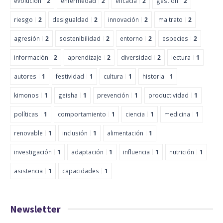
evolución
2
enfermedad
2
eficacia
2
gestión
2
riesgo
2
desigualdad
2
innovación
2
maltrato
2
agresión
2
sostenibilidad
2
entorno
2
especies
2
información
2
aprendizaje
2
diversidad
2
lectura
1
autores
1
festividad
1
cultura
1
historia
1
kimonos
1
geisha
1
prevención
1
productividad
1
políticas
1
comportamiento
1
ciencia
1
medicina
1
renovable
1
inclusión
1
alimentación
1
investigación
1
adaptación
1
influencia
1
nutrición
1
asistencia
1
capacidades
1
Newsletter