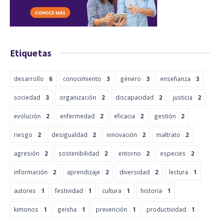
Etiquetas
desarrollo
6
conocimiento
3
género
3
enseñanza
3
sociedad
3
organización
2
discapacidad
2
justicia
2
evolución
2
enfermedad
2
eficacia
2
gestión
2
riesgo
2
desigualdad
2
innovación
2
maltrato
2
agresión
2
sostenibilidad
2
entorno
2
especies
2
información
2
aprendizaje
2
diversidad
2
lectura
1
autores
1
festividad
1
cultura
1
historia
1
kimonos
1
geisha
1
prevención
1
productividad
1