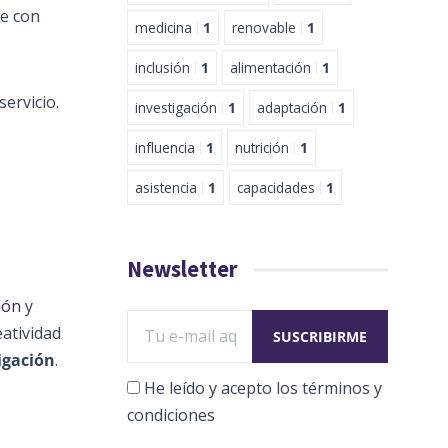
se con
medicina
1
renovable
1
inclusión
1
alimentación
1
servicio.
investigación
1
adaptación
1
influencia
1
nutrición
1
asistencia
1
capacidades
1
Newsletter
ión
y
atividad
igación
.
He leído y acepto los términos y
condiciones