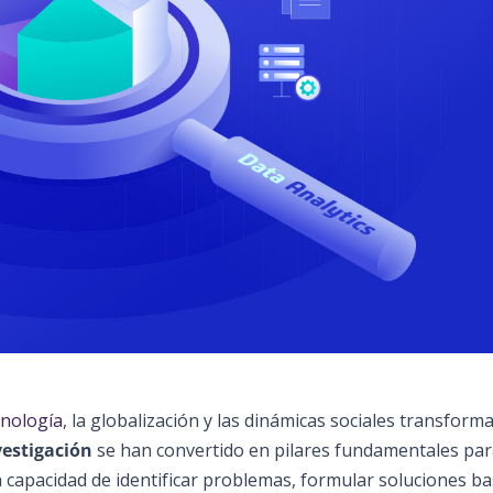
cnología
, la globalización y las dinámicas sociales transform
vestigación
se han convertido en pilares fundamentales par
a capacidad de identificar problemas, formular soluciones b