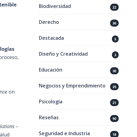
tenible
Biodiversidad
22
Derecho
36
Destacada
5
logías
Diseño y Creatividad
3
 proceso,
Educación
30
Negocios y Emprendimiento
25
ence on
Psicología
21
Reseñas
90
lutions
–
Seguridad e Industria
salud
18