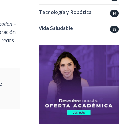
Tecnología y Robótica
14
cation
–
Vida Saludable
58
oración
s redes
e