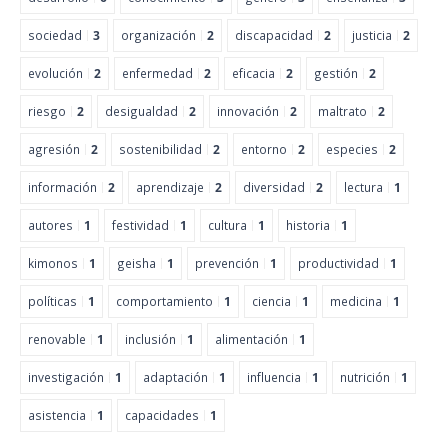
sociedad
3
organización
2
discapacidad
2
justicia
2
evolución
2
enfermedad
2
eficacia
2
gestión
2
riesgo
2
desigualdad
2
innovación
2
maltrato
2
agresión
2
sostenibilidad
2
entorno
2
especies
2
información
2
aprendizaje
2
diversidad
2
lectura
1
autores
1
festividad
1
cultura
1
historia
1
kimonos
1
geisha
1
prevención
1
productividad
1
políticas
1
comportamiento
1
ciencia
1
medicina
1
renovable
1
inclusión
1
alimentación
1
investigación
1
adaptación
1
influencia
1
nutrición
1
asistencia
1
capacidades
1