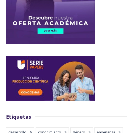
Etiquetas
desarrollo
6
conocimiento
3
género
3
enseñanza
3