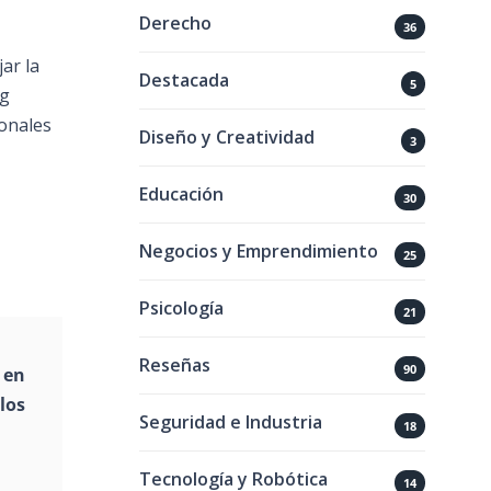
Derecho
36
ar la
Destacada
5
og
ionales
Diseño y Creatividad
3
Educación
30
Negocios y Emprendimiento
25
Psicología
21
Reseñas
90
 en
los
Seguridad e Industria
18
Tecnología y Robótica
14