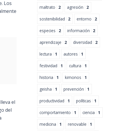
e. Los
maltrato
2
agresión
2
ialmente
sostenibilidad
2
entorno
2
especies
2
información
2
aprendizaje
2
diversidad
2
lectura
1
autores
1
festividad
1
cultura
1
historia
1
kimonos
1
geisha
1
prevención
1
productividad
1
políticas
1
lleva el
go del
comportamiento
1
ciencia
1
a
medicina
1
renovable
1