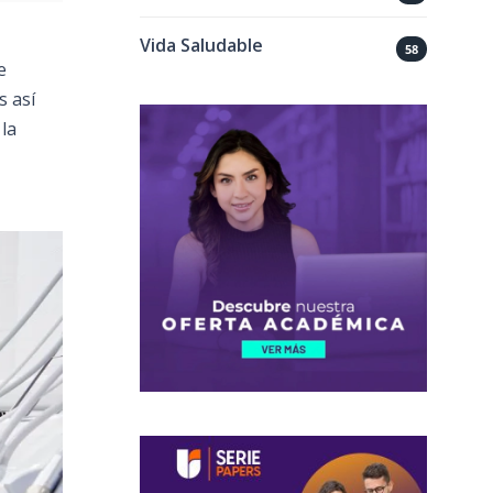
Vida Saludable
58
e
Es así
la