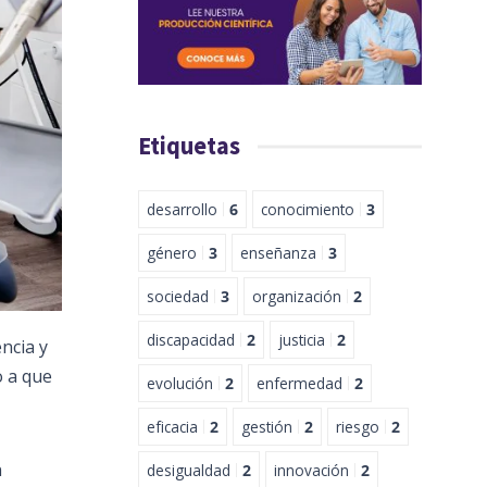
Etiquetas
desarrollo
6
conocimiento
3
género
3
enseñanza
3
sociedad
3
organización
2
discapacidad
2
justicia
2
ncia y
o a que
evolución
2
enfermedad
2
eficacia
2
gestión
2
riesgo
2
n
desigualdad
2
innovación
2