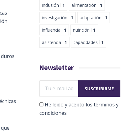
inclusión
1
alimentación
1
icas
investigación
1
adaptación
1
ción
influencia
1
nutrición
1
asistencia
1
capacidades
1
s duros
Newsletter
écnicas
He leído y acepto los términos y
condiciones
 que