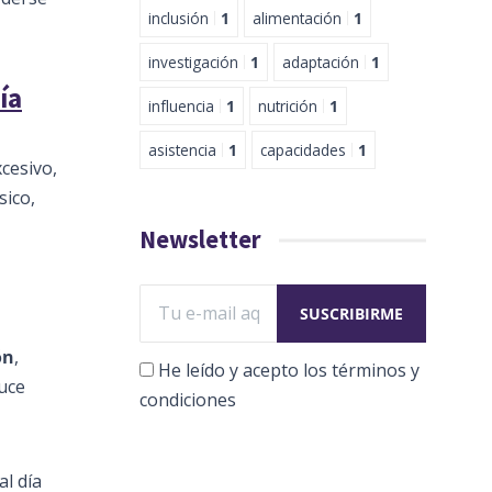
inclusión
1
alimentación
1
investigación
1
adaptación
1
ía
influencia
1
nutrición
1
asistencia
1
capacidades
1
cesivo,
sico,
Newsletter
ón
,
He leído y acepto los términos y
uce
condiciones
l día