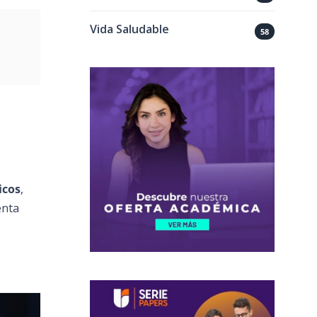
Vida Saludable
58
icos
,
enta