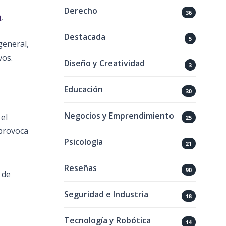
Derecho
36
a
,
Destacada
5
general,
vos.
Diseño y Creatividad
3
Educación
30
Negocios y Emprendimiento
 el
25
provoca
Psicología
21
Reseñas
90
 de
Seguridad e Industria
18
Tecnología y Robótica
14