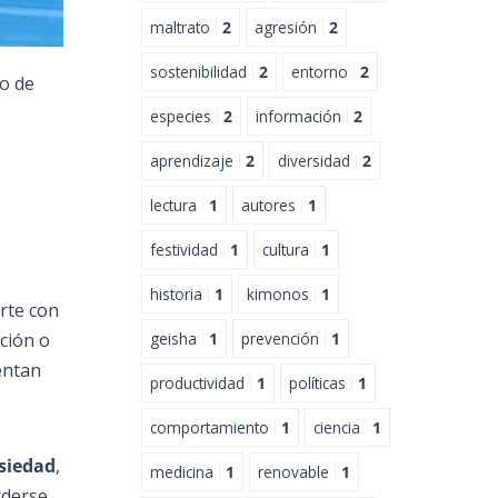
maltrato
2
agresión
2
sostenibilidad
2
entorno
2
lo de
especies
2
información
2
aprendizaje
2
diversidad
2
lectura
1
autores
1
festividad
1
cultura
1
historia
1
kimonos
1
arte con
ción o
geisha
1
prevención
1
entan
productividad
1
políticas
1
comportamiento
1
ciencia
1
siedad
,
medicina
1
renovable
1
rderse