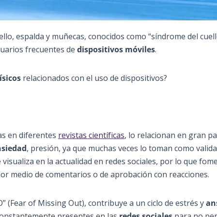
ello, espalda y muñecas, conocidos como “síndrome del cuel
usuarios frecuentes de
dispositivos móviles
.
ísicos
relacionados con el uso de dispositivos?
das en diferentes
revistas científicas
, lo relacionan en gran p
nsiedad
, presión, ya que muchas veces lo toman como valida
 visualiza en la actualidad en redes sociales, por lo que fom
 por medio de comentarios o de aprobación con reacciones.
(Fear of Missing Out), contribuye a un ciclo de estrés y
an
 constantemente presentes en las
redes sociales
para no pe