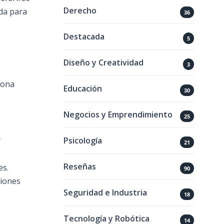
Derecho
ada para
36
Destacada
5
Diseño y Creatividad
3
sona
Educación
30
Negocios y Emprendimiento
25
Psicología
y
21
Reseñas
es.
90
ciones
Seguridad e Industria
18
Tecnología y Robótica
14