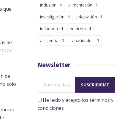
inclusión
1
alimentación
1
os que
investigación
1
adaptación
1
influencia
1
nutrición
1
asistencia
1
capacidades
1
ras de
ntizar
Newsletter
ón de
no solo
He leído y acepto los términos y
condiciones
tención
te