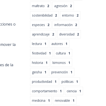
maltrato
2
agresión
2
sostenibilidad
2
entorno
2
cciones o
especies
2
información
2
aprendizaje
2
diversidad
2
lectura
1
autores
1
omover la
festividad
1
cultura
1
historia
1
kimonos
1
es de la
geisha
1
prevención
1
productividad
1
políticas
1
comportamiento
1
ciencia
1
medicina
1
renovable
1