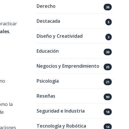
Derecho
36
Destacada
5
racticar
ales
.
Diseño y Creatividad
3
Educación
30
Negocios y Emprendimiento
25
Psicología
rno
21
Reseñas
90
omo la
Seguridad e Industria
de
18
Tecnología y Robótica
uaciones
14