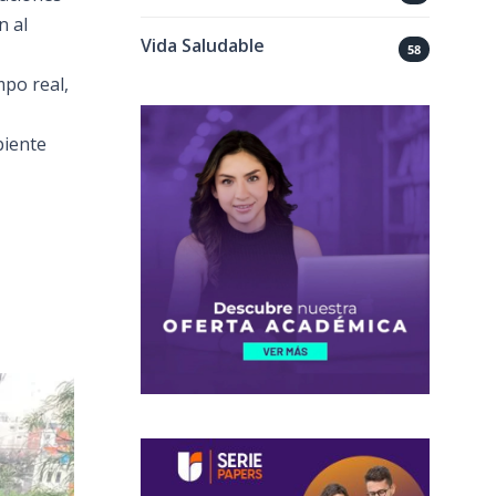
n al
Vida Saludable
58
mpo real,
biente