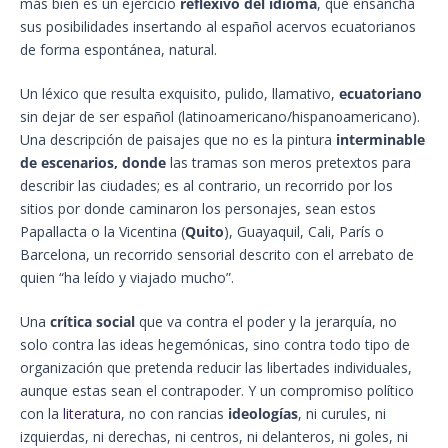
más bien es un ejercicio
reflexivo del idioma
, que ensancha
sus posibilidades insertando al español acervos ecuatorianos
de forma espontánea, natural.
Un léxico que resulta exquisito, pulido, llamativo,
ecuatoriano
sin dejar de ser español (latinoamericano/hispanoamericano).
Una descripción de paisajes que no es la pintura
interminable
de escenarios, donde
las tramas son meros pretextos para
describir las ciudades; es al contrario, un recorrido por los
sitios por donde caminaron los personajes, sean estos
Papallacta o la Vicentina (
Quito
), Guayaquil, Cali, París o
Barcelona, un recorrido sensorial descrito con el arrebato de
quien “ha leído y viajado mucho”.
Una
crítica social
que va contra el poder y la jerarquía, no
solo contra las ideas hegemónicas, sino contra todo tipo de
organización que pretenda reducir las libertades individuales,
aunque estas sean el contrapoder. Y un compromiso político
con la
literatura
, no con rancias
ideologías
, ni curules, ni
izquierdas, ni derechas, ni centros, ni delanteros, ni goles, ni