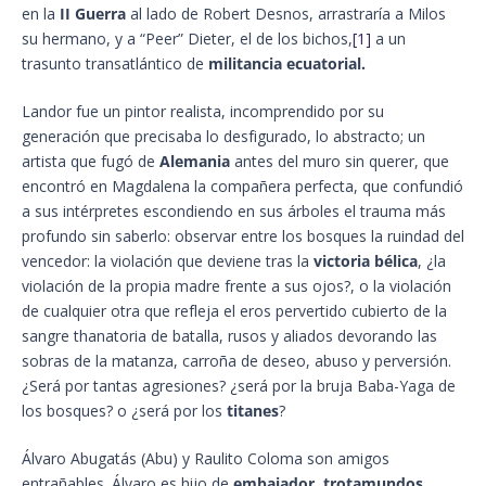
en la
II Guerra
al lado de Robert Desnos, arrastraría a Milos
su hermano, y a “Peer” Dieter, el de los bichos,
[1]
a un
trasunto transatlántico de
militancia ecuatorial.
Landor fue un pintor realista, incomprendido por su
generación que precisaba lo desfigurado, lo abstracto; un
artista que fugó de
Alemania
antes del muro sin querer, que
encontró en Magdalena la compañera perfecta, que confundió
a sus intérpretes escondiendo en sus árboles el trauma más
profundo sin saberlo: observar entre los bosques la ruindad del
vencedor: la violación que deviene tras la
victoria bélica
, ¿la
violación de la propia madre frente a sus ojos?, o la violación
de cualquier otra que refleja el eros pervertido cubierto de la
sangre thanatoria de batalla, rusos y aliados devorando las
sobras de la matanza, carroña de deseo, abuso y perversión.
¿Será por tantas agresiones? ¿será por la bruja Baba-Yaga de
los bosques? o ¿será por los
titanes
?
Álvaro Abugatás (Abu) y Raulito Coloma son amigos
entrañables. Álvaro es hijo de
embajador
,
trotamundos
,