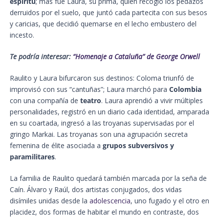
espíritu
; más fue Laura, su prima, quien recogió los pedazos
derruidos por el suelo, que juntó cada partecita con sus besos
y caricias, que decidió quemarse en el lecho embustero del
incesto.
Te podría interesar:
“Homenaje a Cataluña” de George Orwell
Raulito y Laura bifurcaron sus destinos: Coloma triunfó de
improvisó con sus “cantuñas”; Laura marchó para
Colombia
con una compañía de
teatro
. Laura aprendió a vivir múltiples
personalidades, registró en un diario cada identidad, amparada
en su coartada, ingresó a las troyanas supervisadas por el
gringo Markai. Las troyanas son una agrupación secreta
femenina de élite asociada a
grupos subversivos y
paramilitares
.
La familia de Raulito quedará también marcada por la seña de
Caín. Álvaro y Raúl, dos artistas conjugados, dos vidas
disímiles unidas desde la
adolescencia
, uno fugado y el otro en
placidez, dos formas de habitar el mundo en contraste, dos