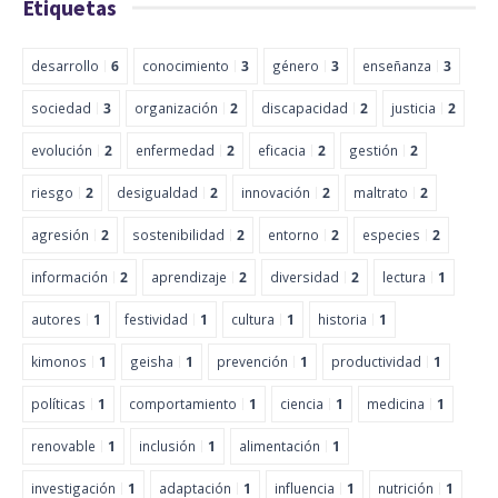
Etiquetas
desarrollo
6
conocimiento
3
género
3
enseñanza
3
sociedad
3
organización
2
discapacidad
2
justicia
2
evolución
2
enfermedad
2
eficacia
2
gestión
2
riesgo
2
desigualdad
2
innovación
2
maltrato
2
agresión
2
sostenibilidad
2
entorno
2
especies
2
información
2
aprendizaje
2
diversidad
2
lectura
1
autores
1
festividad
1
cultura
1
historia
1
kimonos
1
geisha
1
prevención
1
productividad
1
políticas
1
comportamiento
1
ciencia
1
medicina
1
renovable
1
inclusión
1
alimentación
1
investigación
1
adaptación
1
influencia
1
nutrición
1