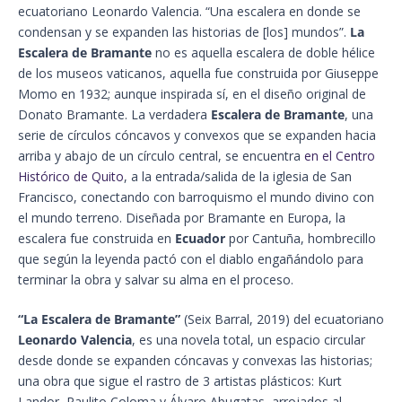
ecuatoriano Leonardo Valencia. “Una escalera en donde se
condensan y se expanden las historias de [los] mundos”.
La
Escalera de Bramante
no es aquella escalera de doble hélice
de los museos vaticanos, aquella fue construida por Giuseppe
Momo en 1932; aunque inspirada sí, en el diseño original de
Donato Bramante. La verdadera
Escalera de Bramante
, una
serie de círculos cóncavos y convexos que se expanden hacia
arriba y abajo de un círculo central, se encuentra
en el Centro
Histórico de Quito
, a la entrada/salida de la iglesia de San
Francisco, conectando con barroquismo el mundo divino con
el mundo terreno. Diseñada por Bramante en Europa, la
escalera fue construida en
Ecuador
por Cantuña, hombrecillo
que según la leyenda pactó con el diablo engañándolo para
terminar la obra y salvar su alma en el proceso.
“La Escalera de Bramante”
(Seix Barral, 2019) del ecuatoriano
Leonardo Valencia
, es una novela total, un espacio circular
desde donde se expanden cóncavas y convexas las historias;
una obra que sigue el rastro de 3 artistas plásticos: Kurt
Landor, Raulito Coloma y Álvaro Abugatas, arrojados al