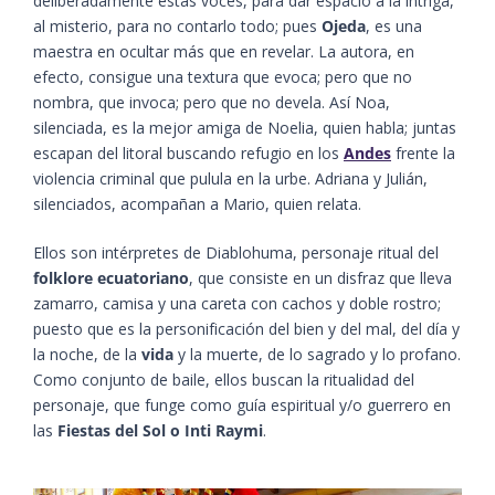
deliberadamente estas voces, para dar espacio a la intriga,
al misterio, para no contarlo todo; pues
Ojeda
, es una
maestra en ocultar más que en revelar. La autora, en
efecto, consigue una textura que evoca; pero que no
nombra, que invoca; pero que no devela. Así Noa,
silenciada, es la mejor amiga de Noelia, quien habla; juntas
escapan del litoral buscando refugio en los
Andes
frente la
violencia criminal que pulula en la urbe. Adriana y Julián,
silenciados, acompañan a Mario, quien relata.
Ellos son intérpretes de Diablohuma, personaje ritual del
folklore ecuatoriano
, que consiste en un disfraz que lleva
zamarro, camisa y una careta con cachos y doble rostro;
puesto que es la personificación del bien y del mal, del día y
la noche, de la
vida
y la muerte, de lo sagrado y lo profano.
Como conjunto de baile, ellos buscan la ritualidad del
personaje, que funge como guía espiritual y/o guerrero en
las
Fiestas del Sol o Inti Raymi
.