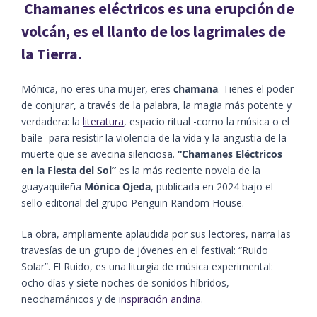
Chamanes eléctricos es una erupción de
volcán, es el llanto de los lagrimales de
la Tierra.
Mónica, no eres una mujer, eres
chamana
. Tienes el poder
de conjurar, a través de la palabra, la magia más potente y
verdadera: la
literatura
, espacio ritual -como la música o el
baile- para resistir la violencia de la vida y la angustia de la
muerte que se avecina silenciosa.
“Chamanes Eléctricos
en la Fiesta del Sol”
es la más reciente novela de la
guayaquileña
Mónica Ojeda
, publicada en 2024 bajo el
sello editorial del grupo Penguin Random House.
La obra,
ampliamente
aplaudida por sus lectores, narra la
s
travesía
s
de un grupo de jóvenes en el festival: “Ruido
Solar”. El
R
uido,
es un
a liturgia
de
música
experimental
:
ocho días y siete noches de sonidos híbridos,
neo
chamánicos
y de
inspiración andina
.