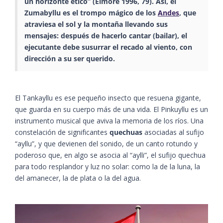
un horizonte ético”​ (Elmore 1996, 79)​. Así, el
Zumabyllu es el trompo mágico de los
Andes
, que
atraviesa el sol y la montaña llevando sus
mensajes: después de hacerlo cantar (bailar), el
ejecutante debe susurrar el recado al viento, con
dirección a su ser querido.
El Tankayllu es ese pequeño insecto que resuena gigante,
que guarda en su cuerpo más de una vida. El Pinkuyllu es un
instrumento musical que aviva la memoria de los ríos. Una
constelación de significantes
quechuas
asociadas al sufijo
“ayllu”, y que devienen del sonido, de un canto rotundo y
poderoso que, en algo se asocia al “aylli”, el sufijo quechua
para todo resplandor y luz no solar: como la de la luna, la
del amanecer, la de plata o la del agua.