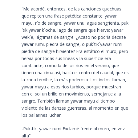
“Me acordé, entonces, de las canciones quechuas
que repiten una frase patética constante: yawar
mayu, río de sangre, yawar unu, agua sangrienta, puk
´tik´yawar k´ocha, lago de sangre que hierve; yawar
wek´e, lágrimas de sangre. ¿Acaso no podría decirse
yawar rumi, piedra de sangre, o puk´tik´yawar rumi
piedra de sangre hirviente? Era estático el muro, pero
hervía por todas sus líneas y la superficie era
cambiante, como la de los ríos en el verano, que
tienen una cima así, hacía el centro del caudal, que es
la zona temible, la más poderosa. Los indios llaman,
yawar mayu a esos ríos turbios, porque muestran
con el sol un brillo en movimiento, semejante a la
sangre. También llaman yawar mayu al tiempo
violento de las danzas guerreras, al momento en que
los bailarines luchan.
-Puk-tik, yawar rumi Exclamé frente al muro, en voz
alta”.