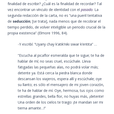
finalidad de escribir? ¿Cuál es la finalidad de recordar? Tal
vez encontrar un vínculo de identidad con el
pasado
. La
segunda redacción de la carta, no es “una pueril tentativa
de
seducción
; [se trata], nada menos que de recobrar el
tiempo perdido, de volver inteligible un periodo crucial de la
propia existencia”​ (Elmore 1996, 84)​.
-Y escribí: “Uyariy chay k’atik’niki siwar k’entita” …
“Escucha al picaflor esmeralda que te sigue; te ha de
hablar de mí; no seas cruel, escúchale. Lleva
fatigadas las pequeñas alas, no podrá volar más;
detente ya. Está cerca la piedra blanca donde
descansan los viajeros, espera allí y escúchale; oye
su llanto; es sólo el mensajero de mi joven corazón,
te ha de hablar de mí. Oye, hermosa, tus ojos como
estrellas grandes, bella flor, no huyas más, ¡detente!
Una orden de los cielos te traigo: ¡te mandan ser mi
tierna amante…!”