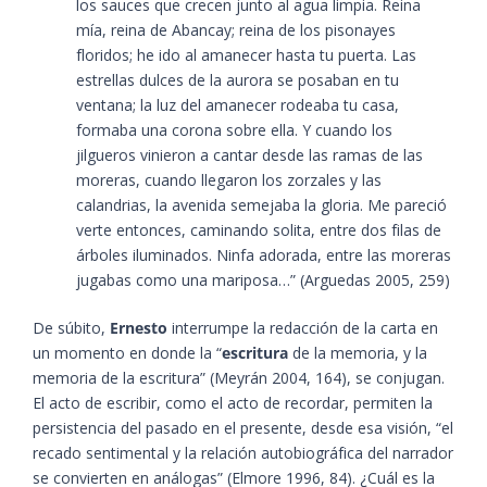
los sauces que crecen junto al agua limpia. Reina
mía, reina de Abancay; reina de los pisonayes
floridos; he ido al amanecer hasta tu puerta. Las
estrellas dulces de la aurora se posaban en tu
ventana; la luz del amanecer rodeaba tu casa,
formaba una corona sobre ella. Y cuando los
jilgueros vinieron a cantar desde las ramas de las
moreras, cuando llegaron los zorzales y las
calandrias, la avenida semejaba la gloria. Me pareció
verte entonces, caminando solita, entre dos filas de
árboles iluminados. Ninfa adorada, entre las moreras
jugabas como una mariposa…” ​(Arguedas 2005, 259)​
De súbito,
Ernesto
interrumpe la redacción de la carta en
un momento en donde la “
escritura
de la memoria, y la
memoria de la escritura”​ (Meyrán 2004, 164)​, se conjugan.
El acto de escribir, como el acto de recordar, permiten la
persistencia del pasado en el presente, desde esa visión, “el
recado sentimental y la relación autobiográfica del narrador
se convierten en análogas”​ (Elmore 1996, 84)​. ¿Cuál es la