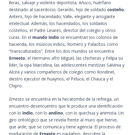
lleras, salvaje y violento deportista; Añuco, huérfano
destinado al sacerdocio; Gerardo, hijo de soldado
costeño
;
Antero, hijo de hacendado; Valle, elegante y arrogante
intelectual. Además, los hacendados, los soldados
costeños, el Padre Linares, director del colegio y otros
curas. En el
mundo indio
se encuentran los colonos de
hacienda, los músicos indios, Romero y Palacitos como
“transculturados”. Entre los dos mundos se encuentra
Ernesto
, el Hermano afro Miguel, las chicheras y Felipa su
líder, la opa Marcelina, las adolescentes mestizas Salvinia y
Alcira y varios compañeros de colegio como Rondinel,
diestro ejecutor de huaynos, el Peluca, el Chauca y el
Chipro.
Ernesto se encuentra en la hecatombe de la refriega, un
encuentro-desencuentro que le produce una identificación
con lo
indio
, con lo
andino
, con lo quechua y animista. Un
giro ontológico que se revela frente al muro que hierve,
que arde, que se comunica y tiene agencia. El proceso de
maduración de
Ernesto
es paulatino, descubre la