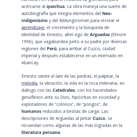
acercarse al
quechua
. La obra maneja una suerte de
autobiografía que integra elementos del
Neo-
Indigenismo
y del Bildungsroman para recrear el
aprendizaje
, el crecimiento y la búsqueda de
identidad de Ernesto, alter-ego de
Arguedas
​ (Elmore
1996)​, que vagabundea junto a su padre por diversas
regiones del
Perú
, para arribar al Cuzco, ciudad
imperial y después establecerse en un internado en
Abancay.
Ernesto siente el latir de las piedras, el palpitar, la
melodía
, la vibración, la vida en la roca milenaria, en
diálogo con las
Catedrales
, con los hacendados
genuflexos ante su Dios, hipócritas en sociedad y
explotadores de “colonos”, de “pongos”, de
humanos
reducidos a bestias de carga. Las
descripciones de Arguedas al pintar
Cuzco
, se
recuerdan como algunas de las más logradas en la
literatura
peruana
: