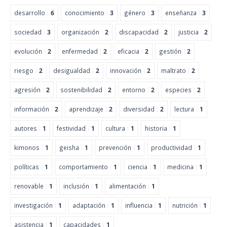
desarrollo
6
conocimiento
3
género
3
enseñanza
3
sociedad
3
organización
2
discapacidad
2
justicia
2
evolución
2
enfermedad
2
eficacia
2
gestión
2
riesgo
2
desigualdad
2
innovación
2
maltrato
2
agresión
2
sostenibilidad
2
entorno
2
especies
2
información
2
aprendizaje
2
diversidad
2
lectura
1
autores
1
festividad
1
cultura
1
historia
1
kimonos
1
geisha
1
prevención
1
productividad
1
políticas
1
comportamiento
1
ciencia
1
medicina
1
renovable
1
inclusión
1
alimentación
1
investigación
1
adaptación
1
influencia
1
nutrición
1
asistencia
1
capacidades
1