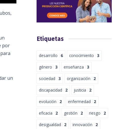
cubos,
 un
Etiquetas
e por
 para
desarrollo
6
conocimiento
3
género
3
enseñanza
3
dar un
sociedad
3
organización
2
discapacidad
2
justicia
2
evolución
2
enfermedad
2
eficacia
2
gestión
2
riesgo
2
desigualdad
2
innovación
2