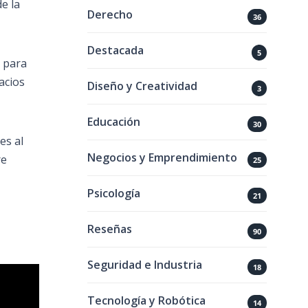
e la
Derecho
36
Destacada
5
para
acios
Diseño y Creatividad
3
Educación
30
es al
Negocios y Emprendimiento
re
25
Psicología
21
Reseñas
90
Seguridad e Industria
18
Tecnología y Robótica
14