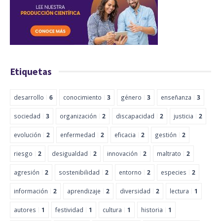
Etiquetas
desarrollo
6
conocimiento
3
género
3
enseñanza
3
sociedad
3
organización
2
discapacidad
2
justicia
2
evolución
2
enfermedad
2
eficacia
2
gestión
2
riesgo
2
desigualdad
2
innovación
2
maltrato
2
agresión
2
sostenibilidad
2
entorno
2
especies
2
información
2
aprendizaje
2
diversidad
2
lectura
1
autores
1
festividad
1
cultura
1
historia
1