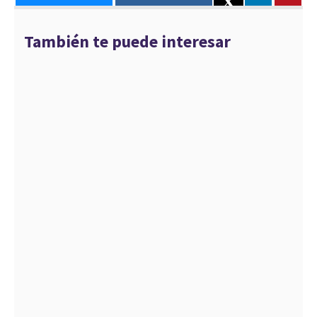
También te puede interesar
La maternidad subrogada, un enfoque de
derechos
23 DE AGOSTO DE 2023
La simulación como técnica de enseñanza
en la carrera de odontología
6 DE ENERO DE 2025
La simulación como técnica de enseñanza
en la carrera de Enfermería
28 DE ENERO DE 2025
Lo que debes saber sobre la medicina
regenerativa
4 DE ABRIL DE 2025