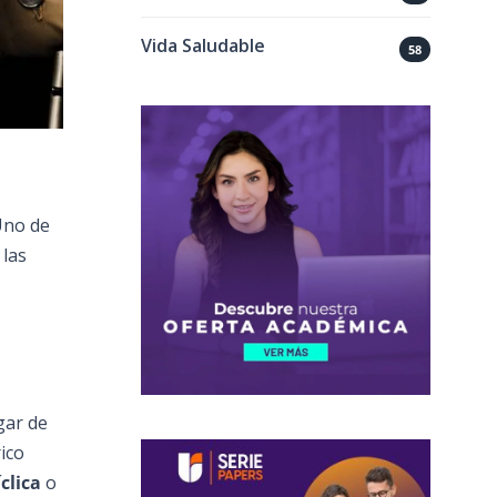
Vida Saludable
58
Uno de
 las
gar de
rico
íclica
o