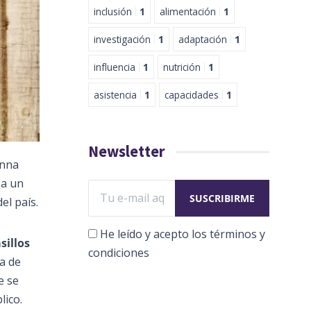
inclusión
1
alimentación
1
investigación
1
adaptación
1
influencia
1
nutrición
1
asistencia
1
capacidades
1
Newsletter
anna
 a un
el país.
He leído y acepto los términos y
sillos
condiciones
ma de
e se
lico.