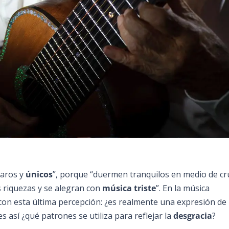
raros y
únicos
”, porque “duermen tranquilos en medio de cr
 riquezas y se alegran con
música triste
”. En la música
 con esta última percepción: ¿es realmente una expresión de
i es así ¿qué patrones se utiliza para reflejar la
desgracia
?