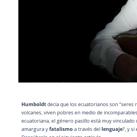
Humboldt
decía que los ecuatorianos son “seres 
volcanes, viven pobres en medio de incomparables
ecuatoriana, el género pasillo está muy vinculado
amargura y
fatalismo
a través del
lenguaje
?, y s