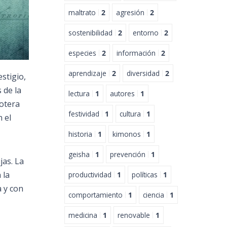
maltrato
2
agresión
2
sostenibilidad
2
entorno
2
especies
2
información
2
aprendizaje
2
diversidad
2
stigio,
 de la
lectura
1
autores
1
aotera
festividad
1
cultura
1
 el
historia
1
kimonos
1
geisha
1
prevención
1
jas. La
 la
productividad
1
políticas
1
a y con
comportamiento
1
ciencia
1
medicina
1
renovable
1