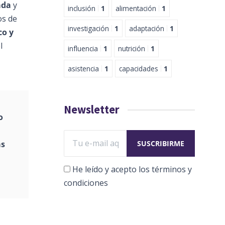
ada
y
inclusión
1
alimentación
1
os de
investigación
1
adaptación
1
co y
l
influencia
1
nutrición
1
asistencia
1
capacidades
1
Newsletter
o
as
He leído y acepto los términos y
condiciones