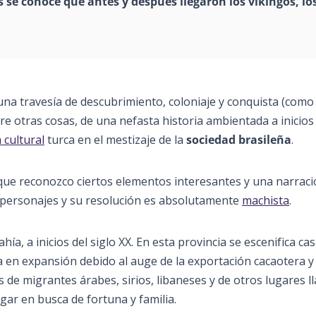
s se conoce que antes y después llegaron los
vikingos
, lo
una travesía de descubrimiento, coloniaje y conquista (com
re otras cosas, de una nefasta historia ambientada a inicios
 cultural
turca en el mestizaje de la
sociedad brasileña
.
nque reconozco ciertos elementos interesantes y una narrac
 personajes y su resolución es absolutamente
machista
.
ía, a inicios del siglo XX. En esta provincia se escenifica cas
a en expansión debido al auge de la exportación cacaotera y
s de migrantes árabes, sirios, libaneses y de otros lugares 
ar en busca de fortuna y familia.