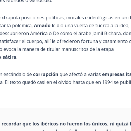
res Mundos o Genocidio.
trapola posiciones políticas, morales e ideológicas en un 
itar la polémica,
Amado
le dio una vuelta de tuerca a la idea,
s descubrieron América o De cómo el árabe Jamil Bichara, d
satisfacer el cuerpo, allí le ofrecieron fortuna y casamiento 
 evoca la manera de titular manuscritos de la etapa
na
sátira
.
un escándalo de
corrupción
que afectó a varias
empresas it
iva. El texto quedó casi en el olvido hasta que en 1994 se publ
 recordar que los ibéricos no fueron los únicos, ni quizá 