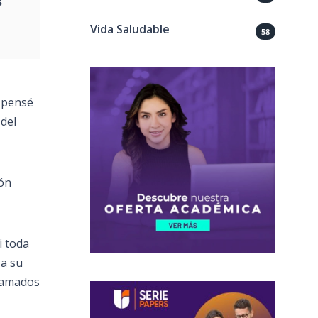
s
Vida Saludable
58
o pensé
 del
ión
i toda
 a su
llamados