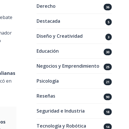
Derecho
36
debate
Destacada
5
omador
Diseño y Creatividad
3
o
Educación
30
Negocios y Emprendimiento
25
alianas
Psicología
icó en
21
Reseñas
90
Seguridad e Industria
18
los
Tecnología y Robótica
14