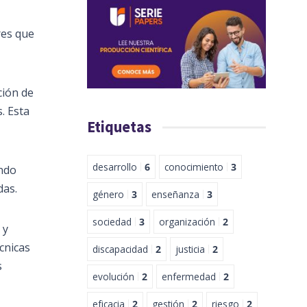
res que
ción de
. Esta
Etiquetas
desarrollo
6
conocimiento
3
ando
das.
género
3
enseñanza
3
sociedad
3
organización
2
y
cnicas
discapacidad
2
justicia
2
s
evolución
2
enfermedad
2
eficacia
2
gestión
2
riesgo
2