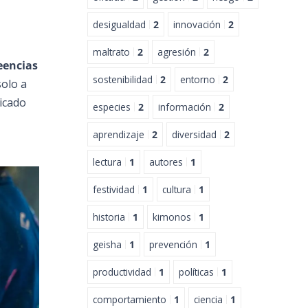
desigualdad
2
innovación
2
maltrato
2
agresión
2
eencias
sostenibilidad
2
entorno
2
solo a
ficado
especies
2
información
2
aprendizaje
2
diversidad
2
lectura
1
autores
1
festividad
1
cultura
1
historia
1
kimonos
1
geisha
1
prevención
1
productividad
1
políticas
1
comportamiento
1
ciencia
1