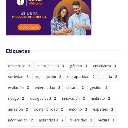
Etiquetas
desarrollo
6
conocimiento
3
género
3
enseñanza
3
sociedad
3
organización
2
discapacidad
2
justicia
2
evolución
2
enfermedad
2
eficacia
2
gestión
2
riesgo
2
desigualdad
2
innovación
2
maltrato
2
agresión
2
sostenibilidad
2
entorno
2
especies
2
información
2
aprendizaje
2
diversidad
2
lectura
1