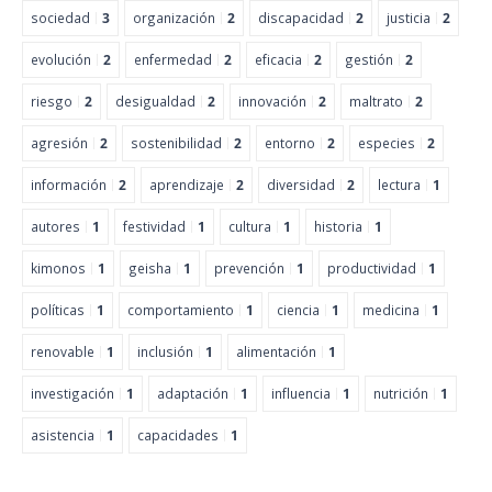
sociedad
3
organización
2
discapacidad
2
justicia
2
evolución
2
enfermedad
2
eficacia
2
gestión
2
riesgo
2
desigualdad
2
innovación
2
maltrato
2
agresión
2
sostenibilidad
2
entorno
2
especies
2
información
2
aprendizaje
2
diversidad
2
lectura
1
autores
1
festividad
1
cultura
1
historia
1
kimonos
1
geisha
1
prevención
1
productividad
1
políticas
1
comportamiento
1
ciencia
1
medicina
1
renovable
1
inclusión
1
alimentación
1
investigación
1
adaptación
1
influencia
1
nutrición
1
asistencia
1
capacidades
1