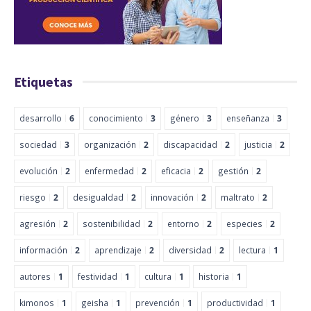
Etiquetas
desarrollo
6
conocimiento
3
género
3
enseñanza
3
sociedad
3
organización
2
discapacidad
2
justicia
2
evolución
2
enfermedad
2
eficacia
2
gestión
2
riesgo
2
desigualdad
2
innovación
2
maltrato
2
agresión
2
sostenibilidad
2
entorno
2
especies
2
información
2
aprendizaje
2
diversidad
2
lectura
1
autores
1
festividad
1
cultura
1
historia
1
kimonos
1
geisha
1
prevención
1
productividad
1