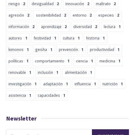
riesgo
2
desigualdad
2
innovación
2
maltrato
2
agresión
2
sostenibilidad
2
entorno
2
especies
2
información
2
aprendizaje
2
diversidad
2
lectura
1
autores
1
festividad
1
cultura
1
historia
1
kimonos
1
geisha
1
prevención
1
productividad
1
políticas
1
comportamiento
1
ciencia
1
medicina
1
renovable
1
inclusión
1
alimentación
1
investigación
1
adaptación
1
influencia
1
nutrición
1
asistencia
1
capacidades
1
Newsletter